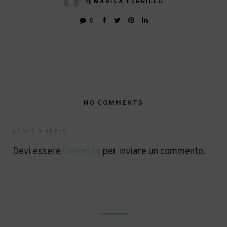
by
MARICA FERRILLO
0
NO COMMENTS
LEAVE A REPLY
Devi essere
connesso
per inviare un commento.