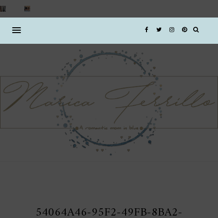
54064A46-95F2-49FB-8BA2-