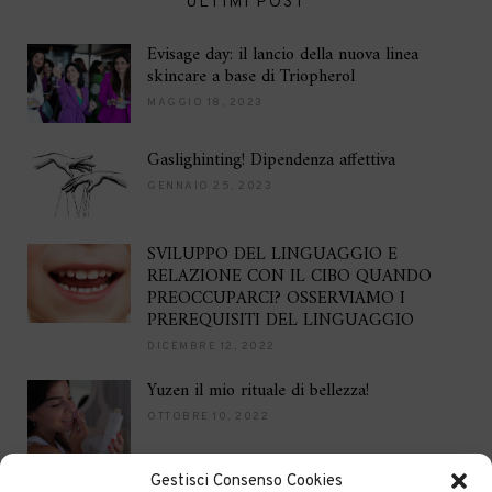
ULTIMI POST
Evisage day: il lancio della nuova linea
skincare a base di Triopherol
MAGGIO 18, 2023
Gaslighinting! Dipendenza affettiva
GENNAIO 25, 2023
SVILUPPO DEL LINGUAGGIO E
RELAZIONE CON IL CIBO QUANDO
PREOCCUPARCI? OSSERVIAMO I
PREREQUISITI DEL LINGUAGGIO
DICEMBRE 12, 2022
Yuzen il mio rituale di bellezza!
OTTOBRE 10, 2022
Gestisci Consenso Cookies