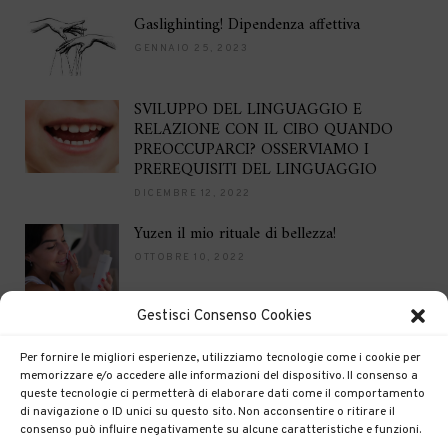
Gaslighinting! Dipendenza affettiva
GENNAIO 25, 2023
SVILUPPO DEL LINGUAGGIO E
RELAZIONE CON IL CIBO QUANDO
PREOCCUPARCI? OSSERVIAMO I
PREREQUISITI DEL LINGUAGGIO
DICEMBRE 12, 2022
Yuzen il mio rituale di bellezza!
OTTOBRE 10, 2022
Gestisci Consenso Cookies
Brilla per le feste
DICEMBRE 16, 2021
Per fornire le migliori esperienze, utilizziamo tecnologie come i cookie per
memorizzare e/o accedere alle informazioni del dispositivo. Il consenso a
queste tecnologie ci permetterà di elaborare dati come il comportamento
di navigazione o ID unici su questo sito. Non acconsentire o ritirare il
consenso può influire negativamente su alcune caratteristiche e funzioni.