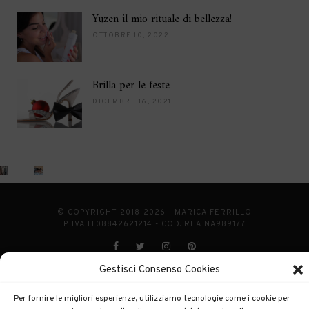
Yuzen il mio rituale di bellezza!
OTTOBRE 10, 2022
Brilla per le feste
DICEMBRE 16, 2021
© COPYRIGHT 2018-2026 - MARICA FERRILLO
P. IVA IT08842621214 - COD. REA NA989177
Gestisci Consenso Cookies
Privacy Policy
Cookie Policy
|
POWERED BY
ENKEY
Per fornire le migliori esperienze, utilizziamo tecnologie come i cookie per