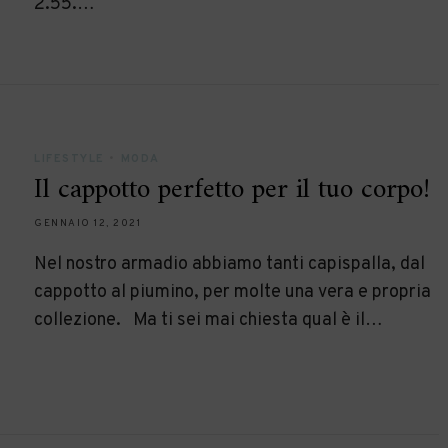
2.55.…
LIFESTYLE
•
MODA
Il cappotto perfetto per il tuo corpo!
GENNAIO 12, 2021
Nel nostro armadio abbiamo tanti capispalla, dal
cappotto al piumino, per molte una vera e propria
collezione. Ma ti sei mai chiesta qual è il…