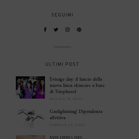
SEGUIMI
ULTIMI POST
Evisage day: il lancio della
nuova linea skincare a base
di Triopherol
MAGGIO 18, 2023
Gaslighinting! Dipendenza
affettiva
GENNAIO 25, 2023
SVILUPPO DEL