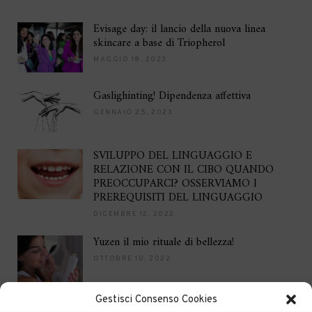
Evisage day: il lancio della nuova linea
skincare a base di Triopherol
MAGGIO 18, 2023
Gaslighinting! Dipendenza affettiva
GENNAIO 25, 2023
SVILUPPO DEL LINGUAGGIO E
RELAZIONE CON IL CIBO QUANDO
PREOCCUPARCI? OSSERVIAMO I
PREREQUISITI DEL LINGUAGGIO
DICEMBRE 12, 2022
Yuzen il mio rituale di bellezza!
OTTOBRE 10, 2022
Gestisci Consenso Cookies
Brilla per le feste