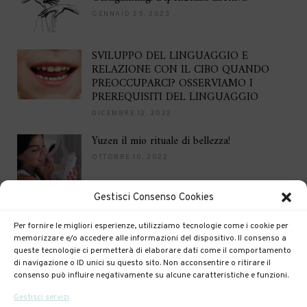
GENNAIO 25, 2023
SVILUPPO DEL LINGUAGGIO E
RELAZIONE CON IL CIBO QUANDO
PREOCCUPARCI? OSSERVIAMO I
PREREQUISITI DEL LINGUAGGIO
DICEMBRE 12, 2022
Yuzen il mio rituale di bellezza!
OTTOBRE 10, 2022
Gestisci Consenso Cookies
Brilla per le feste
DICEMBRE 16, 2021
Per fornire le migliori esperienze, utilizziamo tecnologie come i cookie per
memorizzare e/o accedere alle informazioni del dispositivo. Il consenso a
queste tecnologie ci permetterà di elaborare dati come il comportamento
di navigazione o ID unici su questo sito. Non acconsentire o ritirare il
consenso può influire negativamente su alcune caratteristiche e funzioni.
Gestisci servizi