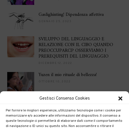
Gaslighinting! Dipendenza affettiva
GENNAIO 25, 2023
SVILUPPO DEL LINGUAGGIO E
RELAZIONE CON IL CIBO QUANDO
PREOCCUPARCI? OSSERVIAMO I
PREREQUISITI DEL LINGUAGGIO
DICEMBRE 12, 2022
Yuzen il mio rituale di bellezza!
OTTOBRE 10, 2022
Gestisci Consenso Cookies
Brilla per le feste
DICEMBRE 16, 2021
Per fornire le migliori esperienze, utilizziamo tecnologie come i cookie per
memorizzare e/o accedere alle informazioni del dispositivo. Il consenso a
queste tecnologie ci permetterà di elaborare dati come il comportamento
di navigazione o ID unici su questo sito. Non acconsentire o ritirare il