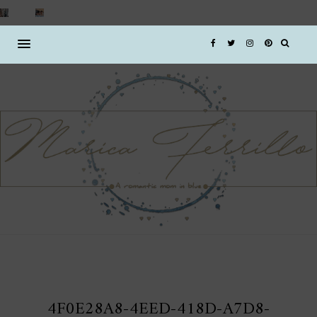
4F0E28A8-4EED-418D-A7D8-