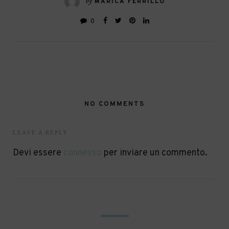
by
MARICA FERRILLO
0
NO COMMENTS
LEAVE A REPLY
Devi essere
connesso
per inviare un commento.