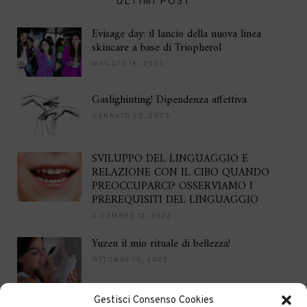
ULTIMI POST
Evisage day: il lancio della nuova linea
skincare a base di Triopherol
MAGGIO 18, 2023
Gaslighinting! Dipendenza affettiva
GENNAIO 25, 2023
SVILUPPO DEL LINGUAGGIO E
RELAZIONE CON IL CIBO QUANDO
PREOCCUPARCI? OSSERVIAMO I
PREREQUISITI DEL LINGUAGGIO
DICEMBRE 12, 2022
Yuzen il mio rituale di bellezza!
OTTOBRE 10, 2022
Gestisci Consenso Cookies