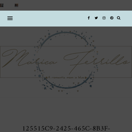
125515C9-2425-465C-8B3F-