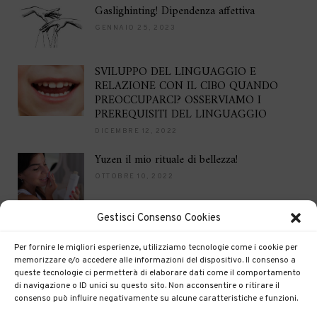
Gaslighinting! Dipendenza affettiva
GENNAIO 25, 2023
SVILUPPO DEL LINGUAGGIO E
RELAZIONE CON IL CIBO QUANDO
PREOCCUPARCI? OSSERVIAMO I
PREREQUISITI DEL LINGUAGGIO
DICEMBRE 12, 2022
Yuzen il mio rituale di bellezza!
OTTOBRE 10, 2022
Gestisci Consenso Cookies
Brilla per le feste
DICEMBRE 16, 2021
Per fornire le migliori esperienze, utilizziamo tecnologie come i cookie per
memorizzare e/o accedere alle informazioni del dispositivo. Il consenso a
queste tecnologie ci permetterà di elaborare dati come il comportamento
di navigazione o ID unici su questo sito. Non acconsentire o ritirare il
consenso può influire negativamente su alcune caratteristiche e funzioni.