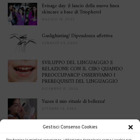
Evisage day: il lancio della nuova linea
skincare a base di Triopherol
MAGGIO 18, 2023
Gaslighinting! Dipendenza affettiva
GENNAIO 25, 2023
SVILUPPO DEL LINGUAGGIO E
RELAZIONE CON IL CIBO QUANDO
PREOCCUPARCI? OSSERVIAMO I
PREREQUISITI DEL LINGUAGGIO
DICEMBRE 12, 2022
Yuzen il mio rituale di bellezza!
OTTOBRE 10, 2022
Gestisci Consenso Cookies
Brilla per le feste
DICEMBRE 16, 2021