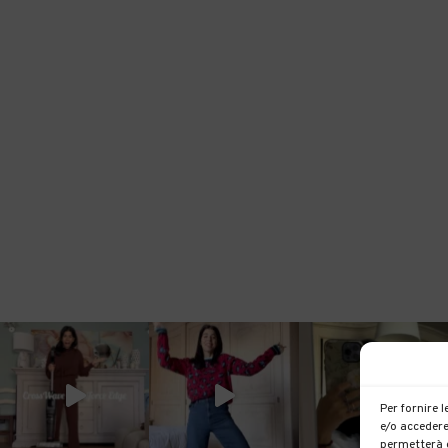
Per fornire 
e/o accedere
permetterà d