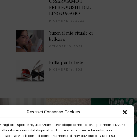
OSSERVIAMO I
PREREQUISITI DEL
LINGUAGGIO
DICEMBRE 12, 2022
Yuzen il mio rituale di
bellezza!
OTTOBRE 10, 2022
Brilla per le feste
DICEMBRE 16, 2021
Gestisci Consenso Cookies
le migliori esperienze, utilizziamo tecnologie come i cookie per memorizzare
 alle informazioni del dispositivo. Il consenso a queste tecnologie ci
i elaborare dati come il comportamento di navigazione o ID unici su