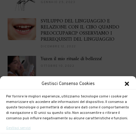
GENNAIO 25, 2023
SVILUPPO DEL LINGUAGGIO E
RELAZIONE CON IL CIBO QUANDO
PREOCCUPARCI? OSSERVIAMO I
PREREQUISITI DEL LINGUAGGIO
DICEMBRE 12, 2022
Yuzen il mio rituale di bellezza!
OTTOBRE 10, 2022
Gestisci Consenso Cookies
Brilla per le feste
DICEMBRE 16, 2021
Per fornire le migliori esperienze, utilizziamo tecnologie come i cookie per
memorizzare e/o accedere alle informazioni del dispositivo. Il consenso a
queste tecnologie ci permetterà di elaborare dati come il comportamento
di navigazione o ID unici su questo sito. Non acconsentire o ritirare il
consenso può influire negativamente su alcune caratteristiche e funzioni.
Gestisci servizi