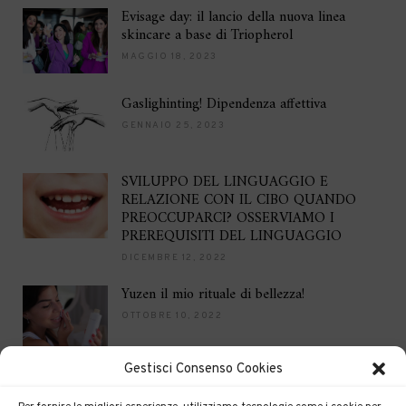
Evisage day: il lancio della nuova linea
skincare a base di Triopherol
MAGGIO 18, 2023
Gaslighinting! Dipendenza affettiva
GENNAIO 25, 2023
SVILUPPO DEL LINGUAGGIO E
RELAZIONE CON IL CIBO QUANDO
PREOCCUPARCI? OSSERVIAMO I
PREREQUISITI DEL LINGUAGGIO
DICEMBRE 12, 2022
Yuzen il mio rituale di bellezza!
OTTOBRE 10, 2022
Gestisci Consenso Cookies
Brilla per le feste
DICEMBRE 16, 2021