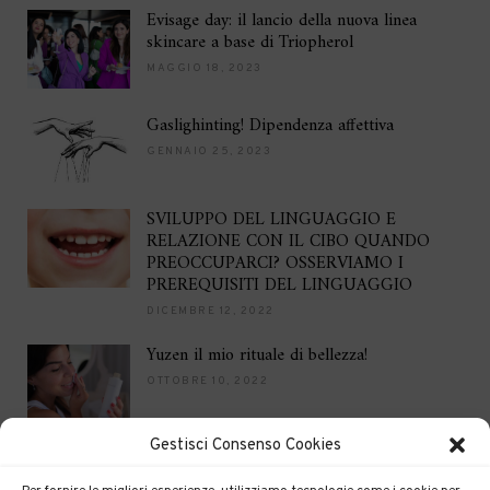
Evisage day: il lancio della nuova linea
skincare a base di Triopherol
MAGGIO 18, 2023
Gaslighinting! Dipendenza affettiva
GENNAIO 25, 2023
SVILUPPO DEL LINGUAGGIO E
RELAZIONE CON IL CIBO QUANDO
PREOCCUPARCI? OSSERVIAMO I
PREREQUISITI DEL LINGUAGGIO
DICEMBRE 12, 2022
Yuzen il mio rituale di bellezza!
OTTOBRE 10, 2022
Gestisci Consenso Cookies
Brilla per le feste
DICEMBRE 16, 2021