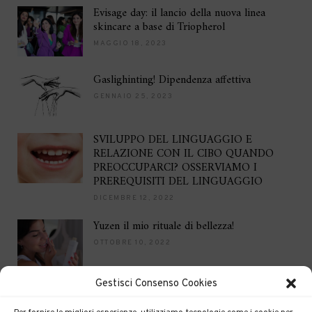
Evisage day: il lancio della nuova linea
skincare a base di Triopherol
MAGGIO 18, 2023
Gaslighinting! Dipendenza affettiva
GENNAIO 25, 2023
SVILUPPO DEL LINGUAGGIO E
RELAZIONE CON IL CIBO QUANDO
PREOCCUPARCI? OSSERVIAMO I
PREREQUISITI DEL LINGUAGGIO
DICEMBRE 12, 2022
Yuzen il mio rituale di bellezza!
OTTOBRE 10, 2022
Gestisci Consenso Cookies
Brilla per le feste
DICEMBRE 16, 2021