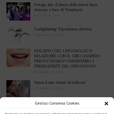
Evisage day: il lancio della nuova linea
skincare a base di Triopherol
MAGGIO 18, 2023
Gaslighinting! Dipendenza affettiva
GENNAIO 25, 2023
SVILUPPO DEL LINGUAGGIO E
RELAZIONE CON IL CIBO QUANDO
PREOCCUPARCI? OSSERVIAMO I
PREREQUISITI DEL LINGUAGGIO
DICEMBRE 12, 2022
Yuzen il mio rituale di bellezza!
OTTOBRE 10, 2022
Gestisci Consenso Cookies
Brilla per le feste
DICEMBRE 16, 2021