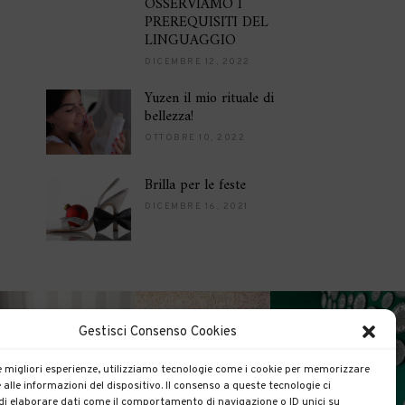
OSSERVIAMO I
PREREQUISITI DEL
LINGUAGGIO
DICEMBRE 12, 2022
Yuzen il mio rituale di
bellezza!
OTTOBRE 10, 2022
Brilla per le feste
DICEMBRE 16, 2021
Gestisci Consenso Cookies
le migliori esperienze, utilizziamo tecnologie come i cookie per memorizzare
 alle informazioni del dispositivo. Il consenso a queste tecnologie ci
i elaborare dati come il comportamento di navigazione o ID unici su