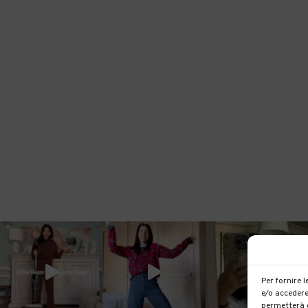
Per fornire 
e/o accedere
permetterà d