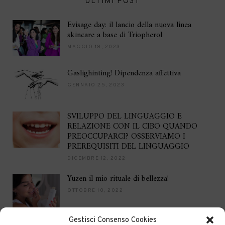
ULTIMI POST
Evisage day: il lancio della nuova linea
skincare a base di Triopherol
MAGGIO 18, 2023
Gaslighinting! Dipendenza affettiva
GENNAIO 25, 2023
SVILUPPO DEL LINGUAGGIO E
RELAZIONE CON IL CIBO QUANDO
PREOCCUPARCI? OSSERVIAMO I
PREREQUISITI DEL LINGUAGGIO
DICEMBRE 12, 2022
Yuzen il mio rituale di bellezza!
OTTOBRE 10, 2022
Gestisci Consenso Cookies