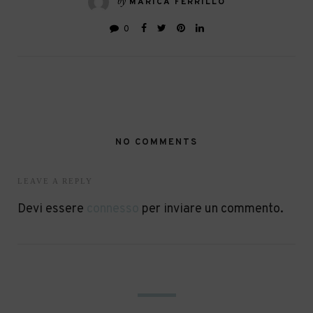
by
MARICA FERRILLO
0
NO COMMENTS
LEAVE A REPLY
Devi essere
connesso
per inviare un commento.