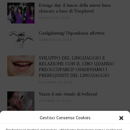
Evisage day: il lancio della nuova linea
skincare a base di Triopherol
MAGGIO 18, 2023
Gaslighinting! Dipendenza affettiva
GENNAIO 25, 2023
SVILUPPO DEL LINGUAGGIO E
RELAZIONE CON IL CIBO QUANDO
PREOCCUPARCI? OSSERVIAMO I
PREREQUISITI DEL LINGUAGGIO
DICEMBRE 12, 2022
Yuzen il mio rituale di bellezza!
OTTOBRE 10, 2022
Gestisci Consenso Cookies
Brilla per le feste
DICEMBRE 16, 2021