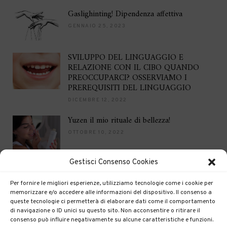
Gaslighinting! Dipendenza affettiva
GENNAIO 25, 2023
SVILUPPO DEL LINGUAGGIO E
RELAZIONE CON IL CIBO QUANDO
PREOCCUPARCI? OSSERVIAMO I
PREREQUISITI DEL LINGUAGGIO
DICEMBRE 12, 2022
Yuzen il mio rituale di bellezza!
OTTOBRE 10, 2022
Gestisci Consenso Cookies
Brilla per le feste
DICEMBRE 16, 2021
Per fornire le migliori esperienze, utilizziamo tecnologie come i cookie per
memorizzare e/o accedere alle informazioni del dispositivo. Il consenso a
queste tecnologie ci permetterà di elaborare dati come il comportamento
di navigazione o ID unici su questo sito. Non acconsentire o ritirare il
consenso può influire negativamente su alcune caratteristiche e funzioni.