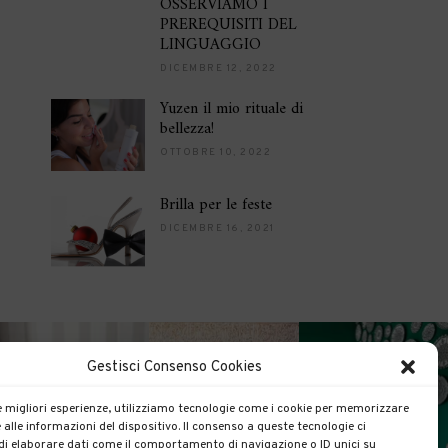
OSSERVIAMO I
PREREQUISITI DEL
LINGUAGGIO
DICEMBRE 12, 2022
Yuzen il mio rituale di
bellezza!
OTTOBRE 10, 2022
Brilla per le feste
DICEMBRE 16, 2021
Gestisci Consenso Cookies
le migliori esperienze, utilizziamo tecnologie come i cookie per memorizzare
 alle informazioni del dispositivo. Il consenso a queste tecnologie ci
i elaborare dati come il comportamento di navigazione o ID unici su