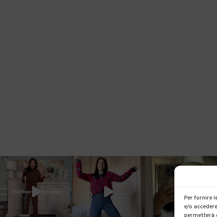
Per fornire 
e/o accedere
permetterà d