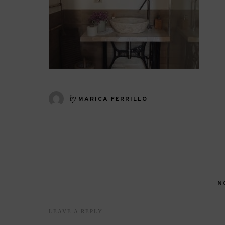
by
MARICA FERRILLO
N
LEAVE A REPLY