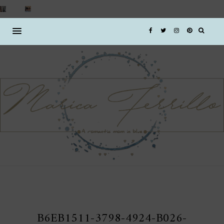
B6EB1511-3798-4924-B026-