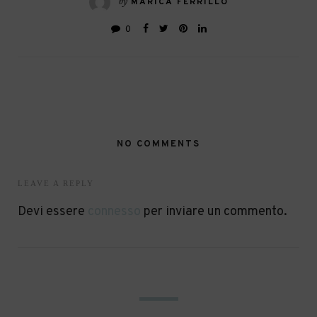
by
MARICA FERRILLO
0
NO COMMENTS
LEAVE A REPLY
Devi essere
connesso
per inviare un commento.