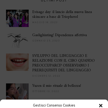
ULTIMI POST
Evisage day: il lancio della nuova linea
skincare a base di Triopherol
MAGGIO 18, 2023
Gaslighinting! Dipendenza affettiva
GENNAIO 25, 2023
SVILUPPO DEL LINGUAGGIO E
RELAZIONE CON IL CIBO QUANDO
PREOCCUPARCI? OSSERVIAMO I
PREREQUISITI DEL LINGUAGGIO
DICEMBRE 12, 2022
Yuzen il mio rituale di bellezza!
OTTOBRE 10, 2022
Gestisci Consenso Cookies