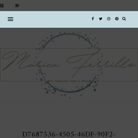
D7687536-4505-46DF-90F2-