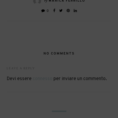
by
MARICA FERRILLO
0
NO COMMENTS
LEAVE A REPLY
Devi essere
connesso
per inviare un commento.