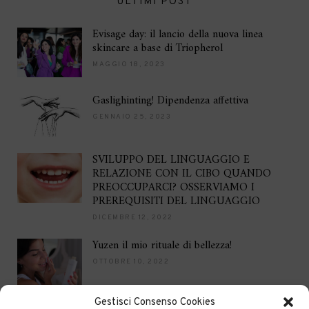
ULTIMI POST
Evisage day: il lancio della nuova linea
skincare a base di Triopherol
MAGGIO 18, 2023
Gaslighinting! Dipendenza affettiva
GENNAIO 25, 2023
SVILUPPO DEL LINGUAGGIO E
RELAZIONE CON IL CIBO QUANDO
PREOCCUPARCI? OSSERVIAMO I
PREREQUISITI DEL LINGUAGGIO
DICEMBRE 12, 2022
Yuzen il mio rituale di bellezza!
OTTOBRE 10, 2022
Gestisci Consenso Cookies