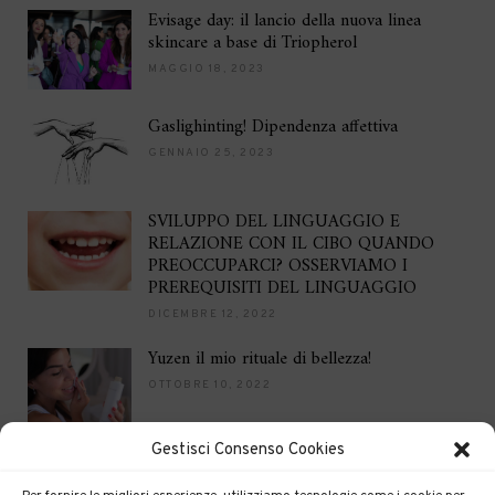
Evisage day: il lancio della nuova linea
skincare a base di Triopherol
MAGGIO 18, 2023
Gaslighinting! Dipendenza affettiva
GENNAIO 25, 2023
SVILUPPO DEL LINGUAGGIO E
RELAZIONE CON IL CIBO QUANDO
PREOCCUPARCI? OSSERVIAMO I
PREREQUISITI DEL LINGUAGGIO
DICEMBRE 12, 2022
Yuzen il mio rituale di bellezza!
OTTOBRE 10, 2022
Gestisci Consenso Cookies
Brilla per le feste
DICEMBRE 16, 2021