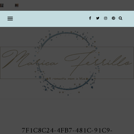
7F1C8C24-4FB7-481C-91C9-