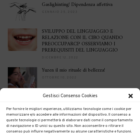
Gaslighinting! Dipendenza affettiva
GENNAIO 25, 2023
SVILUPPO DEL LINGUAGGIO E
RELAZIONE CON IL CIBO QUANDO
PREOCCUPARCI? OSSERVIAMO I
PREREQUISITI DEL LINGUAGGIO
DICEMBRE 12, 2022
Yuzen il mio rituale di bellezza!
OTTOBRE 10, 2022
Gestisci Consenso Cookies
Brilla per le feste
DICEMBRE 16, 2021
Per fornire le migliori esperienze, utilizziamo tecnologie come i cookie per
memorizzare e/o accedere alle informazioni del dispositivo. Il consenso a
queste tecnologie ci permetterà di elaborare dati come il comportamento
di navigazione o ID unici su questo sito. Non acconsentire o ritirare il
consenso può influire negativamente su alcune caratteristiche e funzioni.