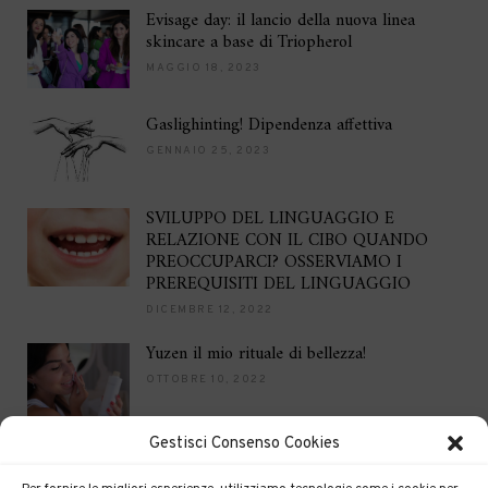
Evisage day: il lancio della nuova linea
skincare a base di Triopherol
MAGGIO 18, 2023
Gaslighinting! Dipendenza affettiva
GENNAIO 25, 2023
SVILUPPO DEL LINGUAGGIO E
RELAZIONE CON IL CIBO QUANDO
PREOCCUPARCI? OSSERVIAMO I
PREREQUISITI DEL LINGUAGGIO
DICEMBRE 12, 2022
Yuzen il mio rituale di bellezza!
OTTOBRE 10, 2022
Gestisci Consenso Cookies
Brilla per le feste
DICEMBRE 16, 2021