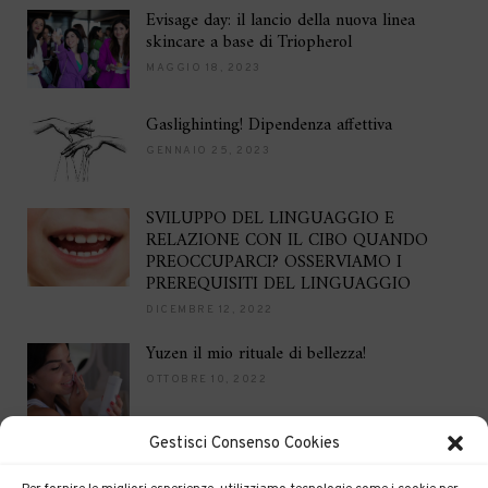
Evisage day: il lancio della nuova linea
skincare a base di Triopherol
MAGGIO 18, 2023
Gaslighinting! Dipendenza affettiva
GENNAIO 25, 2023
SVILUPPO DEL LINGUAGGIO E
RELAZIONE CON IL CIBO QUANDO
PREOCCUPARCI? OSSERVIAMO I
PREREQUISITI DEL LINGUAGGIO
DICEMBRE 12, 2022
Yuzen il mio rituale di bellezza!
OTTOBRE 10, 2022
Gestisci Consenso Cookies
Brilla per le feste
DICEMBRE 16, 2021