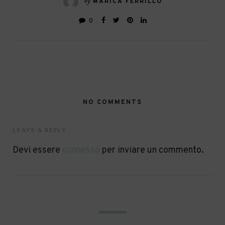
by
MARICA FERRILLO
0
NO COMMENTS
LEAVE A REPLY
Devi essere
connesso
per inviare un commento.