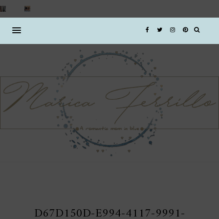
D67D150D-E994-4117-9991-