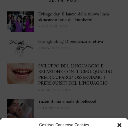
ULTIMI POST
Evisage day: il lancio della nuova linea
skincare a base di Triopherol
MAGGIO 18, 2023
Gaslighinting! Dipendenza affettiva
GENNAIO 25, 2023
SVILUPPO DEL LINGUAGGIO E
RELAZIONE CON IL CIBO QUANDO
PREOCCUPARCI? OSSERVIAMO I
PREREQUISITI DEL LINGUAGGIO
DICEMBRE 12, 2022
Yuzen il mio rituale di bellezza!
OTTOBRE 10, 2022
Gestisci Consenso Cookies