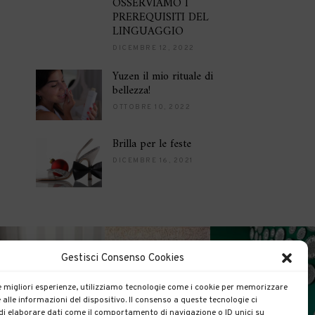
OSSERVIAMO I
PREREQUISITI DEL
LINGUAGGIO
DICEMBRE 12, 2022
Yuzen il mio rituale di
bellezza!
OTTOBRE 10, 2022
Brilla per le feste
DICEMBRE 16, 2021
Gestisci Consenso Cookies
le migliori esperienze, utilizziamo tecnologie come i cookie per memorizzare
 alle informazioni del dispositivo. Il consenso a queste tecnologie ci
i elaborare dati come il comportamento di navigazione o ID unici su