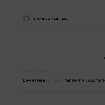
by
MARICA FERRILLO
N
LEAVE A REPLY
Devi essere
connesso
per inviare un comme