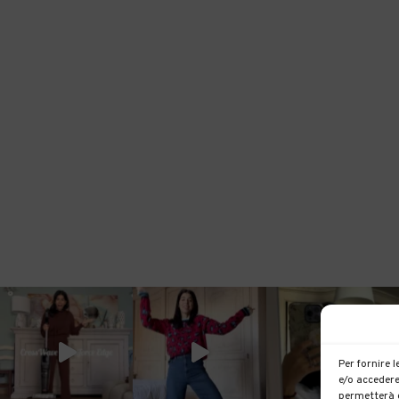
Per fornire 
e/o accedere
permetterà d