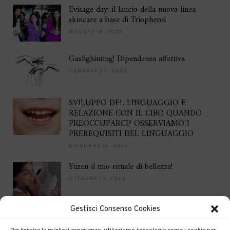
Evisage day: il lancio della nuova linea
skincare a base di Triopherol
MAGGIO 18, 2023
Gaslighinting! Dipendenza affettiva
GENNAIO 25, 2023
SVILUPPO DEL LINGUAGGIO E
RELAZIONE CON IL CIBO QUANDO
PREOCCUPARCI? OSSERVIAMO I
PREREQUISITI DEL LINGUAGGIO
DICEMBRE 12, 2022
Yuzen il mio rituale di bellezza!
OTTOBRE 10, 2022
Gestisci Consenso Cookies
Brilla per le feste
DICEMBRE 16, 2021