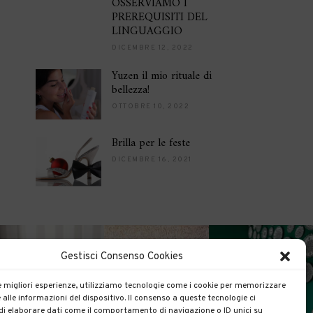
OSSERVIAMO I
PREREQUISITI DEL
LINGUAGGIO
DICEMBRE 12, 2022
Yuzen il mio rituale di
bellezza!
OTTOBRE 10, 2022
Brilla per le feste
DICEMBRE 16, 2021
Gestisci Consenso Cookies
le migliori esperienze, utilizziamo tecnologie come i cookie per memorizzare
 alle informazioni del dispositivo. Il consenso a queste tecnologie ci
i elaborare dati come il comportamento di navigazione o ID unici su