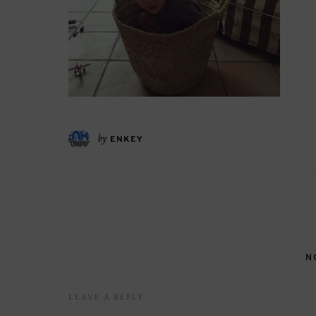
by
ENKEY
N
LEAVE A REPLY