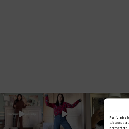
Per fornire 
e/o accedere
permetterà d