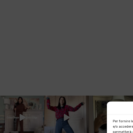
Per fornire 
e/o accedere
permetterà d