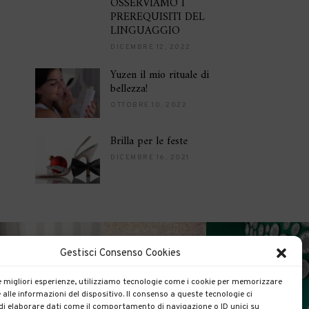
OSSERVIAMO I
PREREQUISITI DEL
LINGUAGGIO
DICEMBRE 12, 2022
Yuzen il mio rituale di
bellezza!
OTTOBRE 10, 2022
Brilla per le feste
DICEMBRE 16, 2021
Gestisci Consenso Cookies
le migliori esperienze, utilizziamo tecnologie come i cookie per memorizzare
 alle informazioni del dispositivo. Il consenso a queste tecnologie ci
i elaborare dati come il comportamento di navigazione o ID unici su