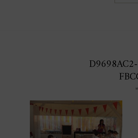
D9698AC2-
FBC
M