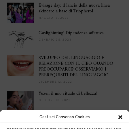
Evisage day: il lancio della nuova linea
skincare a base di Triopherol
MAGGIO 18, 2023
Gaslighinting! Dipendenza affettiva
GENNAIO 25, 2023
SVILUPPO DEL LINGUAGGIO E
RELAZIONE CON IL CIBO QUANDO
PREOCCUPARCI? OSSERVIAMO I
PREREQUISITI DEL LINGUAGGIO
DICEMBRE 12, 2022
Yuzen il mio rituale di bellezza!
OTTOBRE 10, 2022
Gestisci Consenso Cookies
Brilla per le feste
DICEMBRE 16, 2021