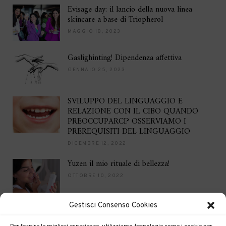
Evisage day: il lancio della nuova linea
skincare a base di Triopherol
MAGGIO 18, 2023
Gaslighinting! Dipendenza affettiva
GENNAIO 25, 2023
SVILUPPO DEL LINGUAGGIO E
RELAZIONE CON IL CIBO QUANDO
PREOCCUPARCI? OSSERVIAMO I
PREREQUISITI DEL LINGUAGGIO
DICEMBRE 12, 2022
Yuzen il mio rituale di bellezza!
OTTOBRE 10, 2022
Gestisci Consenso Cookies
Brilla per le feste
DICEMBRE 16, 2021