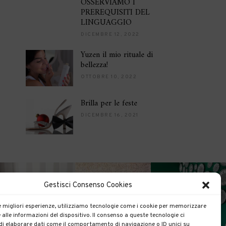
OSSERVIAMO I
PREREQUISITI DEL
LINGUAGGIO
DICEMBRE 12, 2022
Yuzen il mio rituale di
bellezza!
OTTOBRE 10, 2022
Brilla per le feste
DICEMBRE 16, 2021
Gestisci Consenso Cookies
le migliori esperienze, utilizziamo tecnologie come i cookie per memorizzare
 alle informazioni del dispositivo. Il consenso a queste tecnologie ci
i elaborare dati come il comportamento di navigazione o ID unici su