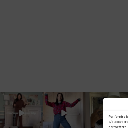
Per fornire 
e/o accedere
permetterà d