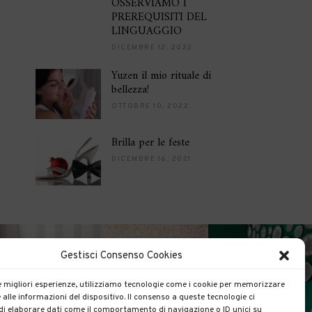
OSSERVIAMO I
PREREQUISITI DEL
LINGUAGGIO
DICEMBRE 12, 2022
Yuzen il mio rituale di
bellezza!
OTTOBRE 10, 2022
Brilla per le feste
DICEMBRE 16, 2021
Gestisci Consenso Cookies
le migliori esperienze, utilizziamo tecnologie come i cookie per memorizzare
 alle informazioni del dispositivo. Il consenso a queste tecnologie ci
i elaborare dati come il comportamento di navigazione o ID unici su