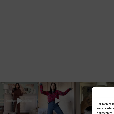
Per fornire 
e/o accedere
permetterà d