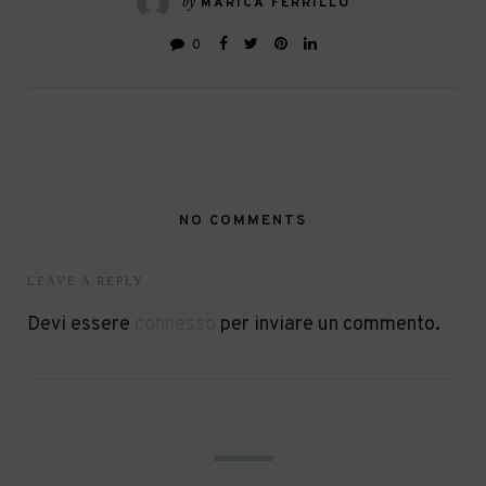
by
MARICA FERRILLO
0
NO COMMENTS
LEAVE A REPLY
Devi essere
connesso
per inviare un commento.