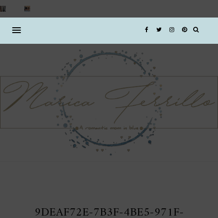
9DEAF72E-7B3F-4BE5-971F-