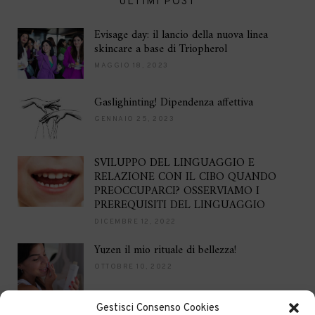
ULTIMI POST
Evisage day: il lancio della nuova linea
skincare a base di Triopherol
MAGGIO 18, 2023
Gaslighinting! Dipendenza affettiva
GENNAIO 25, 2023
SVILUPPO DEL LINGUAGGIO E
RELAZIONE CON IL CIBO QUANDO
PREOCCUPARCI? OSSERVIAMO I
PREREQUISITI DEL LINGUAGGIO
DICEMBRE 12, 2022
Yuzen il mio rituale di bellezza!
OTTOBRE 10, 2022
Gestisci Consenso Cookies