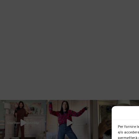
Per fornire 
e/o accedere
permetterà d