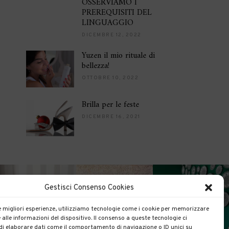
OSSERVIAMO I
PREREQUISITI DEL
LINGUAGGIO
DICEMBRE 12, 2022
Yuzen il mio rituale di
bellezza!
OTTOBRE 10, 2022
Brilla per le feste
DICEMBRE 16, 2021
Gestisci Consenso Cookies
le migliori esperienze, utilizziamo tecnologie come i cookie per memorizzare
 alle informazioni del dispositivo. Il consenso a queste tecnologie ci
i elaborare dati come il comportamento di navigazione o ID unici su