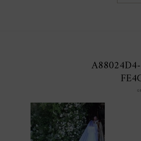
A88024D4-
FE4
G