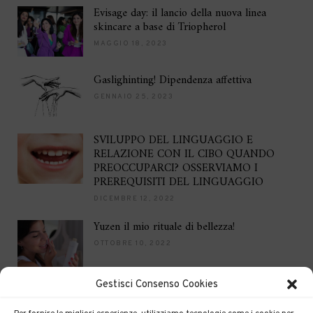
Evisage day: il lancio della nuova linea
skincare a base di Triopherol
MAGGIO 18, 2023
Gaslighinting! Dipendenza affettiva
GENNAIO 25, 2023
SVILUPPO DEL LINGUAGGIO E
RELAZIONE CON IL CIBO QUANDO
PREOCCUPARCI? OSSERVIAMO I
PREREQUISITI DEL LINGUAGGIO
DICEMBRE 12, 2022
Yuzen il mio rituale di bellezza!
OTTOBRE 10, 2022
Gestisci Consenso Cookies
Brilla per le feste
DICEMBRE 16, 2021