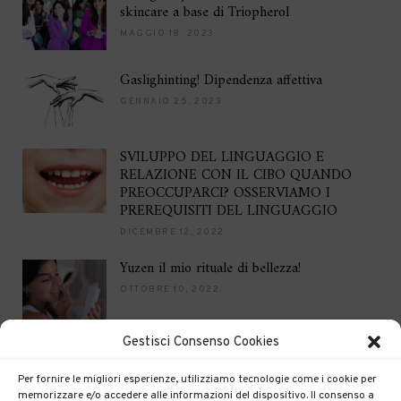
skincare a base di Triopherol
MAGGIO 18, 2023
Gaslighinting! Dipendenza affettiva
GENNAIO 25, 2023
SVILUPPO DEL LINGUAGGIO E
RELAZIONE CON IL CIBO QUANDO
PREOCCUPARCI? OSSERVIAMO I
PREREQUISITI DEL LINGUAGGIO
DICEMBRE 12, 2022
Yuzen il mio rituale di bellezza!
OTTOBRE 10, 2022
Gestisci Consenso Cookies
Brilla per le feste
DICEMBRE 16, 2021
Per fornire le migliori esperienze, utilizziamo tecnologie come i cookie per
memorizzare e/o accedere alle informazioni del dispositivo. Il consenso a