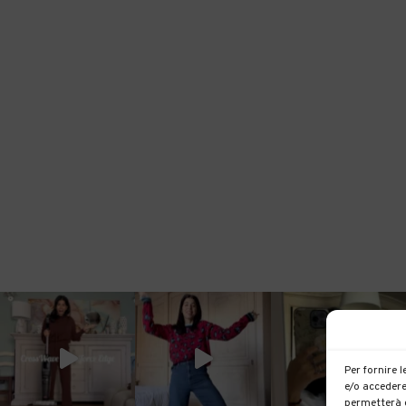
Per fornire 
e/o accedere
permetterà d