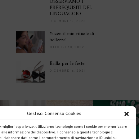
OSSERVIAMO I
PREREQUISITI DEL
LINGUAGGIO
DICEMBRE 12, 2022
Yuzen il mio rituale di
bellezza!
OTTOBRE 10, 2022
Brilla per le feste
DICEMBRE 16, 2021
Gestisci Consenso Cookies
le migliori esperienze, utilizziamo tecnologie come i cookie per memorizzare
 alle informazioni del dispositivo. Il consenso a queste tecnologie ci
i elaborare dati come il comportamento di navigazione o ID unici su