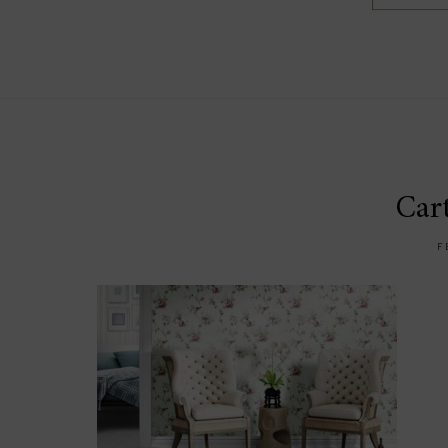
Cart
F