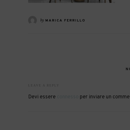
by
MARICA FERRILLO
N
LEAVE A REPLY
Devi essere
connesso
per inviare un comme