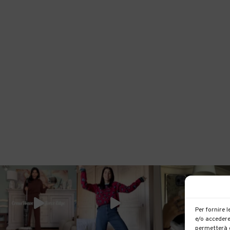
Per fornire 
e/o accedere
permetterà d