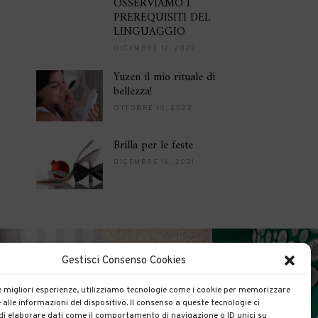
OSSERVIAMO I
PREREQUISITI DEL
LINGUAGGIO
DICEMBRE 12, 2022
Yuzen il mio rituale di
bellezza!
OTTOBRE 10, 2022
Brilla per le feste
DICEMBRE 16, 2021
Gestisci Consenso Cookies
le migliori esperienze, utilizziamo tecnologie come i cookie per memorizzare
 alle informazioni del dispositivo. Il consenso a queste tecnologie ci
i elaborare dati come il comportamento di navigazione o ID unici su