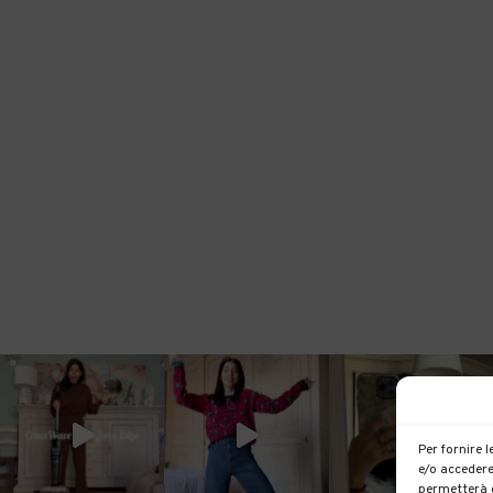
Per fornire 
e/o accedere
permetterà d