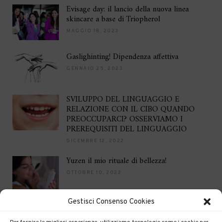
Evisage day: il lancio della nuova linea
skincare a base di Triopherol
MAGGIO 18, 2023
Gaslighinting! Dipendenza affettiva
GENNAIO 25, 2023
SVILUPPO DEL LINGUAGGIO E
RELAZIONE CON IL CIBO QUANDO
PREOCCUPARCI? OSSERVIAMO I
PREREQUISITI DEL LINGUAGGIO
DICEMBRE 12, 2022
Yuzen il mio rituale di bellezza!
OTTOBRE 10, 2022
Gestisci Consenso Cookies
Brilla per le feste
DICEMBRE 16, 2021