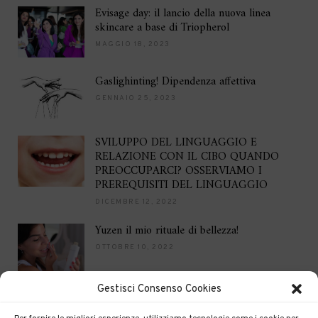
Evisage day: il lancio della nuova linea
skincare a base di Triopherol
MAGGIO 18, 2023
Gaslighinting! Dipendenza affettiva
GENNAIO 25, 2023
SVILUPPO DEL LINGUAGGIO E
RELAZIONE CON IL CIBO QUANDO
PREOCCUPARCI? OSSERVIAMO I
PREREQUISITI DEL LINGUAGGIO
DICEMBRE 12, 2022
Yuzen il mio rituale di bellezza!
OTTOBRE 10, 2022
Gestisci Consenso Cookies
Brilla per le feste
DICEMBRE 16, 2021