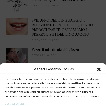
Gaslighinting! Dipendenza affettiva
GENNAIO 25, 2023
SVILUPPO DEL LINGUAGGIO E
RELAZIONE CON IL CIBO QUANDO
PREOCCUPARCI? OSSERVIAMO I
PREREQUISITI DEL LINGUAGGIO
DICEMBRE 12, 2022
Yuzen il mio rituale di bellezza!
OTTOBRE 10, 2022
Gestisci Consenso Cookies
Brilla per le feste
DICEMBRE 16, 2021
Per fornire le migliori esperienze, utilizziamo tecnologie come i cookie per
memorizzare e/o accedere alle informazioni del dispositivo. Il consenso a
queste tecnologie ci permetterà di elaborare dati come il comportamento
di navigazione o ID unici su questo sito. Non acconsentire o ritirare il
consenso può influire negativamente su alcune caratteristiche e funzioni.
Gestisci servizi