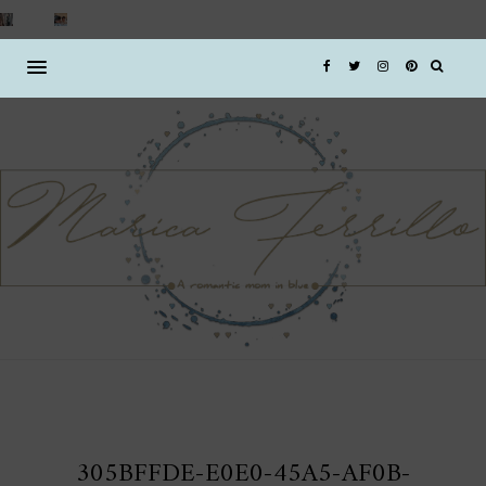
305BFFDE-E0E0-45A5-AF0B-