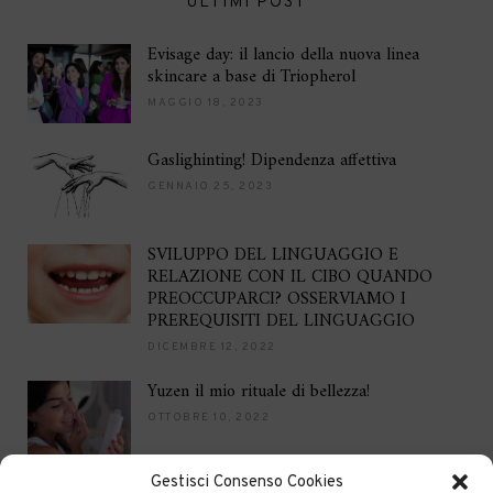
ULTIMI POST
Evisage day: il lancio della nuova linea
skincare a base di Triopherol
MAGGIO 18, 2023
Gaslighinting! Dipendenza affettiva
GENNAIO 25, 2023
SVILUPPO DEL LINGUAGGIO E
RELAZIONE CON IL CIBO QUANDO
PREOCCUPARCI? OSSERVIAMO I
PREREQUISITI DEL LINGUAGGIO
DICEMBRE 12, 2022
Yuzen il mio rituale di bellezza!
OTTOBRE 10, 2022
Gestisci Consenso Cookies