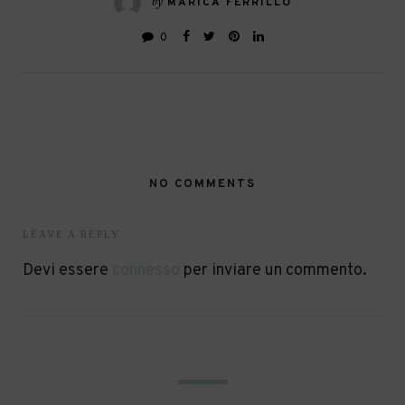
by
MARICA FERRILLO
0
NO COMMENTS
LEAVE A REPLY
Devi essere
connesso
per inviare un commento.