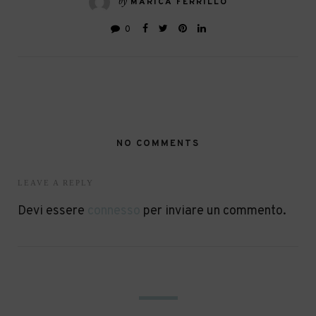
by
MARICA FERRILLO
0
NO COMMENTS
LEAVE A REPLY
Devi essere
connesso
per inviare un commento.