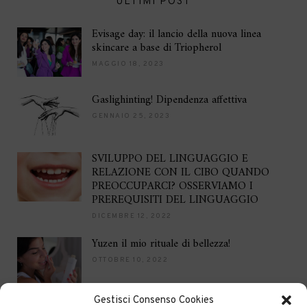
ULTIMI POST
Evisage day: il lancio della nuova linea
skincare a base di Triopherol
MAGGIO 18, 2023
Gaslighinting! Dipendenza affettiva
GENNAIO 25, 2023
SVILUPPO DEL LINGUAGGIO E
RELAZIONE CON IL CIBO QUANDO
PREOCCUPARCI? OSSERVIAMO I
PREREQUISITI DEL LINGUAGGIO
DICEMBRE 12, 2022
Yuzen il mio rituale di bellezza!
OTTOBRE 10, 2022
Gestisci Consenso Cookies