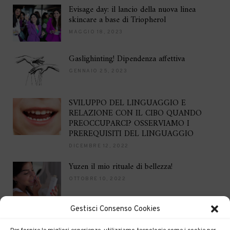
Evisage day: il lancio della nuova linea
skincare a base di Triopherol
MAGGIO 18, 2023
Gaslighinting! Dipendenza affettiva
GENNAIO 25, 2023
SVILUPPO DEL LINGUAGGIO E
RELAZIONE CON IL CIBO QUANDO
PREOCCUPARCI? OSSERVIAMO I
PREREQUISITI DEL LINGUAGGIO
DICEMBRE 12, 2022
Yuzen il mio rituale di bellezza!
OTTOBRE 10, 2022
Gestisci Consenso Cookies
Brilla per le feste
DICEMBRE 16, 2021